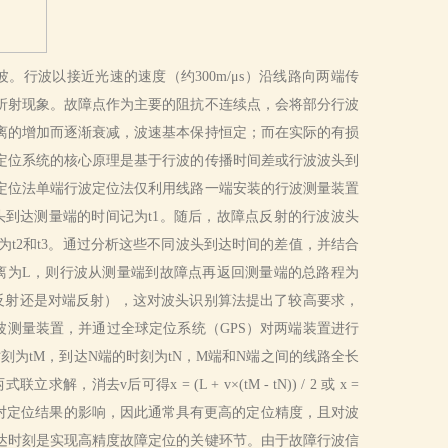
波以接近光速的速度（约300m/μs）沿线路向两端传
折射现象。故障点作为主要的阻抗不连续点，会将部分行波
离的增加而逐渐衰减，波速基本保持恒定；而在实际的有损
定位系统的核心原理是基于行波的传播时间差或行波波头到
定位法单端行波定位法仅利用线路一端安装的行波测量装置
到达测量端的时间记为t1。随后，故障点反射的行波波头
t2和t3。通过分析这些不同波头到达时间的差值，并结合
的距离为L，则行波从测量端到故障点再返回测量端的总路程为
（故障点反射还是对端反射），这对波头识别算法提出了较高要求，
测量装置，并通过全球定位系统（GPS）对两端装置进行
为tM，到达N端的时刻为tN，M端和N端之间的线路全长
去v后可得x = (L + v×(tM - tN)) / 2 或 x =
取值误差对定位结果的影响，因此通常具有更高的定位精度，且对波
达时刻是实现高精度故障定位的关键环节。由于故障行波信