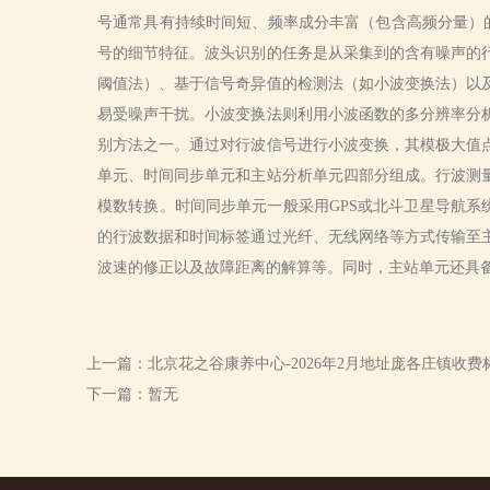
号通常具有持续时间短、频率成分丰富（包含高频分量）
号的细节特征。波头识别的任务是从采集到的含有噪声的
阈值法）、基于信号奇异值的检测法（如小波变换法）以
易受噪声干扰。小波变换法则利用小波函数的多分辨率分
别方法之一。通过对行波信号进行小波变换，其模极大值
单元、时间同步单元和主站分析单元四部分组成。行波测
模数转换。时间同步单元一般采用GPS或北斗卫星导航系
的行波数据和时间标签通过光纤、无线网络等方式传输至
波速的修正以及故障距离的解算等。同时，主站单元还具
上一篇：北京花之谷康养中心-2026年2月地址庞各庄镇收
下一篇：暂无