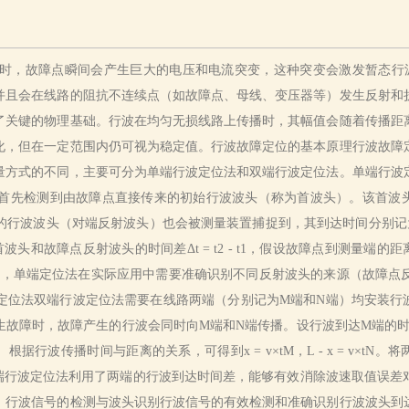
故障点瞬间会产生巨大的电压和电流突变，这种突变会激发暂态行波。行
并且会在线路的阻抗不连续点（如故障点、母线、变压器等）发生反射和
了关键的物理基础。行波在均匀无损线路上传播时，其幅值会随着传播距
化，但在一定范围内仍可视为稳定值。行波故障定位的基本原理行波故障
量方式的不同，主要可分为单端行波定位法和双端行波定位法。单端行波
首先检测到由故障点直接传来的初始行波波头（称为首波头）。该首波头
行波波头（对端反射波头）也会被测量装置捕捉到，其到达时间分别记为
头和故障点反射波头的时间差Δt = t2 - t1，假设故障点到测量端
Δt / 2。不过，单端定位法在实际应用中需要准确识别不同反射波头的来源
定位法双端行波定位法需要在线路两端（分别记为M端和N端）均安装行波
故障时，故障产生的行波会同时向M端和N端传播。设行波到达M端的时刻
播时间与距离的关系，可得到x = v×tM，L - x = v×tN。将两式联立求解，消
和tN的大小关系。双端行波定位法利用了两端的行波到达时间差，能够有效消除波速
。行波信号的检测与波头识别行波信号的有效检测和准确识别行波波头到