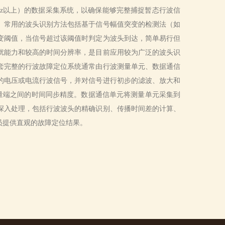
z以上）的数据采集系统，以确保能够完整捕捉暂态行波信
。常用的波头识别方法包括基于信号幅值突变的检测法（如
变阈值，当信号超过该阈值时判定为波头到达，简单易行但
扰能力和较高的时间分辨率，是目前应用较为广泛的波头识
套完整的行波故障定位系统通常由行波测量单元、数据通信
的电压或电流行波信号，并对信号进行初步的滤波、放大和
测量端之间的时间同步精度。数据通信单元将测量单元采集到
深入处理，包括行波波头的精确识别、传播时间差的计算、
员提供直观的故障定位结果。