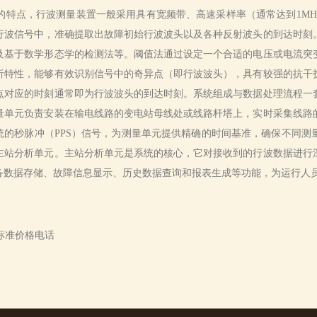
的特点，行波测量装置一般采用具有宽频带、高速采样率（通常达到1MH
行波信号中，准确提取出故障初始行波波头以及各种反射波头的到达时刻
及基于数学形态学的检测法等。阈值法通过设定一个合适的电压或电流突
析特性，能够有效识别信号中的奇异点（即行波波头），具有较强的抗干
点对应的时刻通常即为行波波头的到达时刻。系统组成与数据处理流程一
量单元负责安装在输电线路的变电站母线处或线路杆塔上，实时采集线路
统的秒脉冲（PPS）信号，为测量单元提供精确的时间基准，确保不同
主站分析单元。主站分析单元是系统的核心，它对接收到的行波数据进行
备数据存储、故障信息显示、历史数据查询和报表生成等功能，为运行人
费标准价格电话