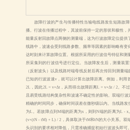
故障行波的产生与传播特性当输电线路发生短路故障时，
播。行波在传播过程中，其波前保持一定的形状和极性，
能量反射回故障点两侧的测量端，这为行波故障定位提供
线路中，波速会受到线路参数、频率等因素的影响略有变
达时刻来计算故障位置。根据所采用的行波信号特征和测
所采集到的行波信号进行定位。当故障发生后，测量装置
（反射波头）以及线路对端母线反射后再次传回到测量端的
已知的行波波速v，就可以计算出故障距离。例如，利用首波
2L，因此2L = v×Δt，从而得出故障距离L = v×
且易受线路结构复杂性和波速不确定性的影响。双端行波
精确的时间同步，确保时间误差在微秒级以内。当线路发生
为L。若故障点到M端的距离为x，则到N端的距离为L - x。根据行波传
(v×(tN - tM) + L) / 2，具体取决于tM
头识别的要求相对降低，只需准确捕捉初始行波波头即可