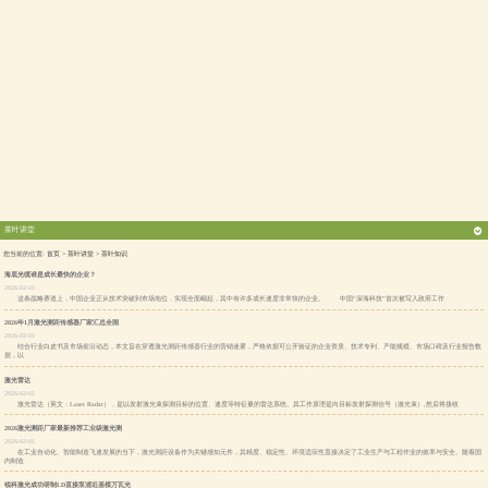
茶叶讲堂
您当前的位置:
首页
>
茶叶讲堂
>
茶叶知识
海底光缆谁是成长最快的企业？
2026-02-01
这条战略赛道上，中国企业正从技术突破到市场地位，实现全面崛起，其中有许多成长速度非常快的企业。 中国“深海科技”首次被写入政府工作
2026年1月激光测距传感器厂家汇总全国
2026-02-01
结合行业白皮书及市场前沿动态，本文旨在穿透激光测距传感器行业的营销迷雾，严格依据可公开验证的企业资质、技术专利、产能规模、市场口碑及行业报告数
据，以
激光雷达
2026-02-01
激光雷达（英文：Laser Radar），是以发射激光束探测目标的位置、速度等特征量的雷达系统。其工作原理是向目标发射探测信号（激光束）,然后将接收
2026激光测距厂家最新推荐工业级激光测
2026-02-01
在工业自动化、智能制造飞速发展的当下，激光测距设备作为关键感知元件，其精度、稳定性、环境适应性直接决定了工业生产与工程作业的效率与安全。随着国
内制造
锐科激光成功研制LD直接泵浦近基模万瓦光