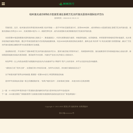
锐科激光成功研制LD直接泵浦近基模万瓦光纤激光器填补国际技术空白
发布时间：2026-02-01 09:21:13
官微消息，近日，锐科激光高功率项目组传来重大技术突破——基于半导体直接泵浦方式，采用MOPA结构，成功研制出LD直接泵浦近基模万瓦光纤激光器。该
激光器输出功率达10.1kW，光束质量M²值为1.13，刷新世界纪录，成为目前国际光束质量最优的万瓦级光纤激光器。
光束质量M²值是衡量激光器性能的核心指标之一，数值越接近1，代表光束聚焦能力越强、传输损耗越低，在高端制造、科研探索等领域的应用价值越高。此次项
目组突破关键技术瓶颈，通过半导体直接泵浦方式实现高效能量转换。结合MOPA结构精准控制光束模式，最终达成“高功率”与“高光束质量”的双重突破，解决了万瓦
光纤激光器难以兼顾功率与光束质量的行业难题。
该成果的问世，不仅填补了国际单模万瓦光纤激光器的技术空白，更将为航空航天零部件加工、高精密材料切割、激光核聚变研究等领域提供核心设备支撑，推
动我国高端激光装备向更高精度、更高效率方向发展，为激光产业自主化升级注入强劲动力。
特别声明：以上内容(如有图片或视频亦包括在内)为自媒体平台“网易号”用户上传并发布，本平台仅提供信息存储服务。
“感觉自己发了意外之财”，女星鲍天琦13年前买白银，当时约4元每克，存在银行保险箱后忘记了
女子称退衣服不慎寄走奔驰钥匙 重新配一把要6000多元 希望商家能还给她
贵州毕节多家临街店铺一夜之间遭砌墙封堵，“有商户被封店内”；目前墙体已拆除 ，街道办表示正跟进调查
上一篇：II-VI特拉华申请具有多个泵浦激光器的掺铒光纤放大器专利在光纤中造成反转
下一篇：2026激光测距厂家最新推荐工业级激光测距传感器耐高温机机远距仪仪厂家选择指南！
Copyright © 2012-2018 某某公司 版权所有 非商用版本
琼ICP备xxxxxxxx号