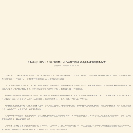
最多盈利7500万元！铜冠铜箔预计2025年扭亏为盈称高频高速铜箔供不应求
发布时间：2026-02-01 09:23:09
（SZ301217）发布2025年度业绩预告，预计2025年归属于上市公司股东的净利润为5500万元至7500万元，上年同期为亏损15634.49万元；扣除非经常性损益后的
净利润为4500万元至6500万元，上年同期亏损18079.26万元，经营状况得到改善。
对于业绩变动原因，公司表示，2025年，公司扩建项目产能持续释放，高频高速铜箔呈现供不应求态势，销量实现较快增长。公司高频高速铜箔等高附加值产品
销量占比提升，带动加工费收入增长。同时公司运营效率与管理水平提升，成本有效压降，毛利率回升。
铜冠铜箔是国内高性能电子铜箔领军企业之一，核心产品聚焦PCB铜箔与锂电池铜箔。其中，PCB铜箔是制造覆铜板（CCL）、印制电路板（PCB）的主要原材
料，覆铜板、印制电路板是电子信息产业的基础材料，终端应用于通信、计算机、消费电子和汽车电子等领域。
锂电池铜箔是锂电池制造中的重要基础材料之一，公司产品主要为动力电池用锂电池铜箔、数码电子产品用锂电池铜箔、储能用锂电池铜箔，最终应用在新能源
汽车、电动自行车、3C数码产品、储能系统等领域。
公司2025年半年报指出，截至报告期末，公司拥有电子铜箔产品总产能为8万吨/年。2025年业绩预告披露，2025年公司生产各类铜箔产品合计约7.1万吨，生产经
营活动有序开展，最终实现扭亏为盈。
具体来看，归属于上市公司股东的净利润预计为5500万元至7500万元，较上年同期的亏损15634.49万元实现反转；扣除非经常性损益后的净利润预计为4500万元
至6500万元，同样扭转了上年同期18079.26万元的亏损局面，盈利能力得到显著提升。